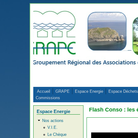
Aller au contenu principal
Accueil
GRAPE
Espace Energie
Espace Déchets
Commissions
Flash Conso : les
Espace Energie
Nos actions
V.I.E.
Le Chèque