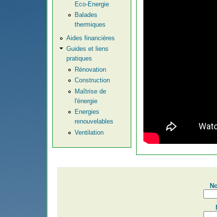
Eco-Energie
Balades
thermiques
Aides financières
Guides et liens
pratiques
Rénovation
Construction
Maîtrise de
l'énergie
Energies
renouvelables
Ventilation
No