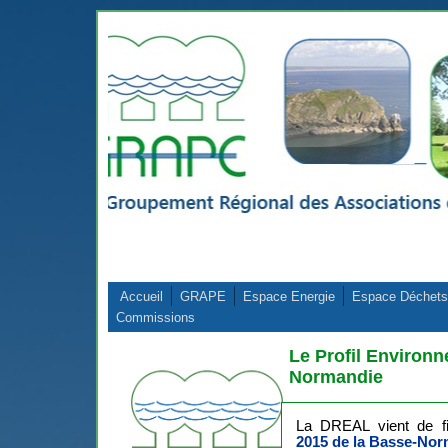
Aller au contenu principal
Accueil
GRAPE
Espace Energie
Espace Déchets
Commissions
Le Profil Environn
Normandie
La DREAL vient de fi
2015 de la Basse-Nor