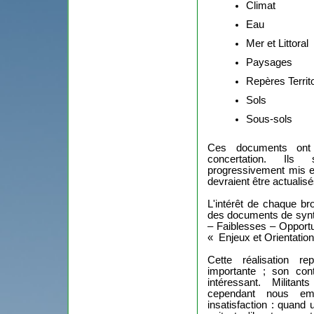
Climat
Eau
Mer et Littoral
Paysages
Repères Territ
Sols
Sous-sols
Ces documents ont
concertation. Ils
progressivement mis e
devraient être actuali
L'intérêt de chaque br
des documents de synt
– Faiblesses – Opport
« Enjeux et Orientatio
Cette réalisation r
importante ; son con
intéressant. Milita
cependant nous emp
insatisfaction : quand