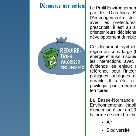
Le Profil Environnemen
par les Directions R
l’Aménagement et du 
avec les préfecture
prescriptif, il est au
orienter leurs décision
développement durable
Ce document synthétis
région au sens large (b
énergie et aussi risques
les interactions avec
évidence les enjeux e
référence pour l’inté
politiques publiques 
durable. Il a été ré
privilégié pour décli
territoires.
La Basse-Normandie d
Environnemental établ
d'une mise à jour en 20
la forme de neuf broch
Air
Biodiversité