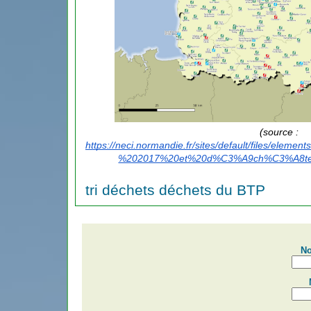
(source : 
https://neci.normandie.fr/sites/default/files/ele
%202017%20et%20d%C3%A9ch%C3%A8terie
tri déchets déchets du BTP
No