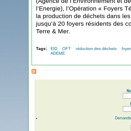
(Agence de l’Environnement et de 
l’Energie), l’Opération « Foyers T
la production de déchets dans le
jusqu’à 20 foyers résidents des 
Terre & Mer.
Tags:
EID
OFT
réduction des déchets
foye
ADEME
No
Demander