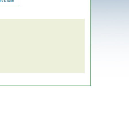
ire la suite
de Les
problèmes
de la
gestion
des
déchets