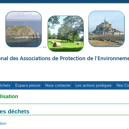
échets
Espace presse
Nous contacter
Les actions juridiques
Nos Co
lisation
des déchets
tion