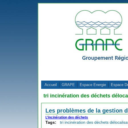
Aller au contenu principal
Accueil
GRAPE
Espace Energie
Espace D
tri incinération des déchets déloca
Les problèmes de la gestion 
L’incinération des déchets
Tags:
tri incinération des déchets délocalisa