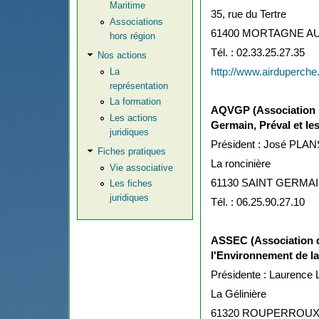
Maritime
35, rue du Tertre
Associations
61400 MORTAGNE A
hors région
Tél. : 02.33.25.27.35
Nos actions
http://www.airduperche.
La
représentation
La formation
AQVGP (Association po
Les actions
Germain, Préval et l
juridiques
Président : José PLAN
Fiches pratiques
La roncinière
Vie associative
61130 SAINT GERMA
Les fiches
juridiques
Tél. : 06.25.90.27.10
ASSEC (Association d
l'Environnement de la
Présidente : Laurenc
La Gélinière
61320 ROUPERROU