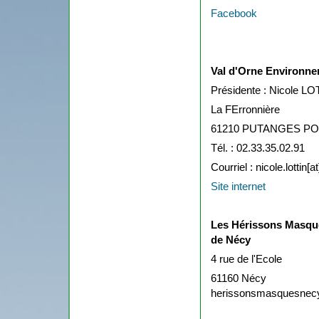
Facebook
Val d'Orne Environn
Présidente : Nicole L
La FErronnière
61210 PUTANGES P
Tél. : 02.33.35.02.91
Courriel : nicole.lottin[
Site internet
Les Hérissons Masqu
de Nécy
4 rue de l'Ecole
61160 Nécy
herissonsmasquesnecy