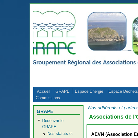
Aller au contenu principal
Accueil
GRAPE
Espace Energie
Espace Déchets
Commissions
Nos adhérents et parten
GRAPE
Associations de l'
Découvrir le
GRAPE
Nos statuts et
AEVN (Association En