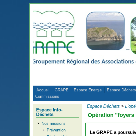
Aller au contenu principal
Accueil
GRAPE
Espace Energie
Espace Déchets
Commissions
Espace Déchets
>
L'opé
Espace Info-
Déchets
Opération "foyers
Nos missions
Prévention
Le GRAPE a poursuivi