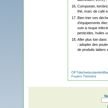
Composter, lombric
thé, marc de café et
Bien trier ses déc
d’équipements élect
soin à risque infect
pesticides, huiles 
Aller plus loin dan
: adopter des poul
de produits laitiers 
OFT
déchets
cotentin
Ma
Foyers Témoins
No