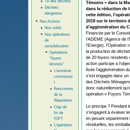
Tri des déchets
Témoins » dans la Ma
Déchets
dans la réduction de 
dangereux
cette édition, l’opéra
2019 sur le territoir
Nos Actions
d’agglomération du C
Nos outils
Financée par le Consei
Nos opérations
l’ADEME (Agence de l’E
de
l’Energie), l’Opération
sensibilisation
la production de déchet
Opérations
de 20 foyers résidents
"foyers
action participe à l’obj
témoins"
fixée l’agglomération du 
L'aventure
s’est engagée dans un
commence
des Déchets Ménagers e
!
donc naturellement qu’e
Rencontres
opération « Foyers Tém
de la
Réparation
Le principe ? Pendant t
Clap de
s’engagent à évaluer l
fin de
en pesant séparément 
l'OFT
résiduelles, les emballa
L'opération