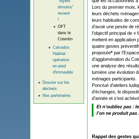
que les occasionnels à 
"foyers
Lors du premier mois, l
témoins"
leurs déchets ménager
revient
!
leurs habitudes de con
d’avoir une pesée de ré
OFT
dans le
l’objectif principal de «
Cotentin
mettent en application
quatre gestes préventif
Calvados
proposée
*
par l’Espace
Habitat :
d’agglomération du Cote
opération
une analyse des résulta
en pied
lumière une évolution 
d'immeuble
ménages participants.
Dossier sur les
Ponctué d’ateliers ludiqu
déchets
d’échanges, le dispositi
Nos partenaires
d’année et s’est achèv
Et n’oubliez pas : l
l’on ne produit pas 
Rappel des gestes qui