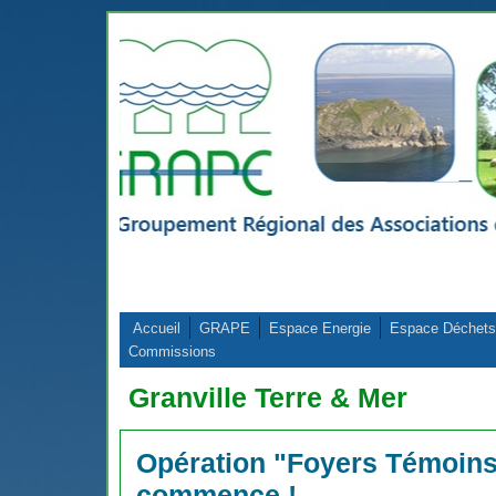
Aller au contenu principal
Accueil
GRAPE
Espace Energie
Espace Déchets
Commissions
Granville Terre & Mer
Opération "Foyers Témoins"
commence !