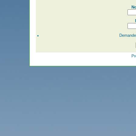
No
Demander
Pr