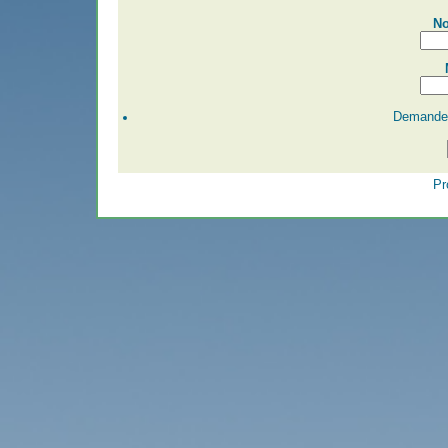
No
Demander
Pr