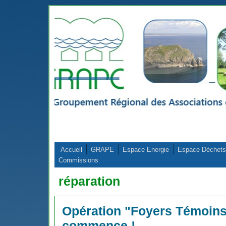
Aller au contenu principal
Accueil
GRAPE
Espace Energie
Espace Déchets
Commissions
réparation
Opération "Foyers Témoins"
commence !